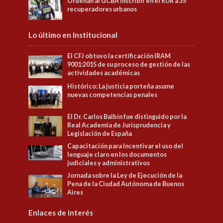
Ordenan al GCBA inscribir en el RUR a 35
recuperadores urbanos
Lo último en Institucional
El CFJ obtuvo la certificación IRAM
9001:2015 de su proceso de gestión de las
actividades académicas
Histórico: La justicia porteña asume
nuevas competencias penales
El Dr. Carlos Balbín fue distinguido por la
Real Academia de Jurisprudencia y
Legislación de España
Capacitación para Incentivar el uso del
lenguaje claro en los documentos
judiciales y administrativos
Jornada sobre la Ley de Ejecución de la
Pena de la Ciudad Autónoma de Buenos
Aires
Enlaces de interés