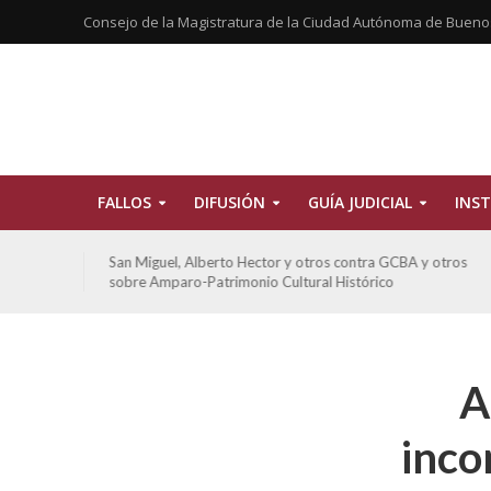
Consejo de la Magistratura de la Ciudad Autónoma de Bueno
FALLOS
DIFUSIÓN
GUÍA JUDICIAL
INST
tros
De Morais, Oscar Antonio y otros y otros contra GCBA
sobre amparo-habitacionales
A
inco