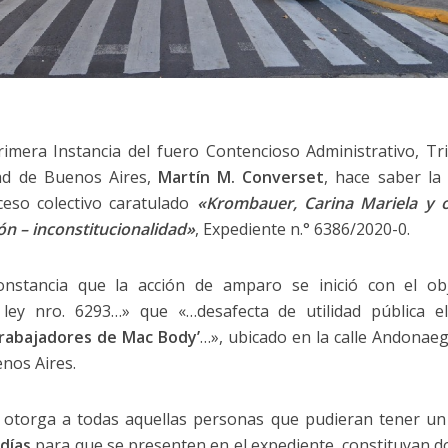
Primera Instancia del fuero Contencioso Administrativo, Tr
ad de Buenos Aires,
Martín M. Converset
, hace saber la 
ceso colectivo caratulado
«Krombauer, Carina Mariela y 
n – inconstitucionalidad»
, Expediente n.° 6386/2020-0.
constancia que la acción de amparo se inició con el ob
a ley nro. 6293…» que «…desafecta de utilidad pública 
Trabajadores de Mac Body’
…», ubicado en la calle Andonaeg
nos Aires.
 otorga a todas aquellas personas que pudieran tener un i
 días
para que se presenten en el expediente, constituyan do