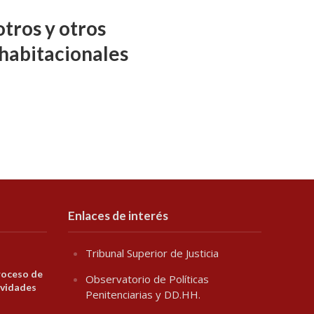
tros y otros
habitacionales
Enlaces de interés
Tribunal Superior de Justicia
roceso de
Observatorio de Políticas
ividades
Penitenciarias y DD.HH.