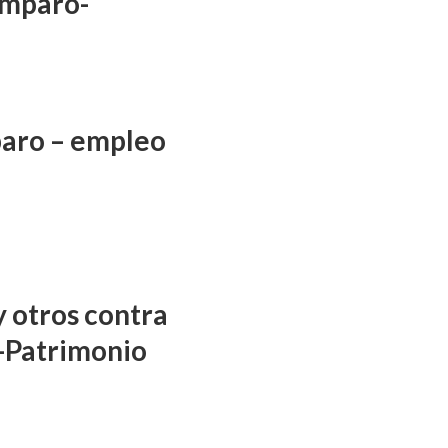
amparo-
aro – empleo
y otros contra
-Patrimonio