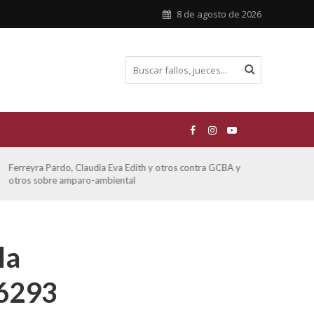
8 de agosto de 2026
ATE contra GCBA sobre amparo – empleo publico otros
San M
sobre
la
 6293