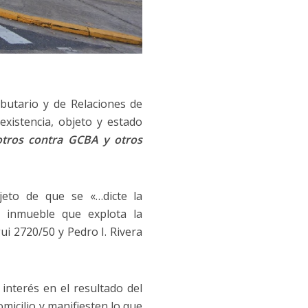
ibutario y de Relaciones de
existencia, objeto y estado
otros contra GCBA y otros
jeto de que se «…dicte la
el inmueble que explota la
ui 2720/50 y Pedro I. Rivera
nterés en el resultado del
micilio y manifiesten lo que