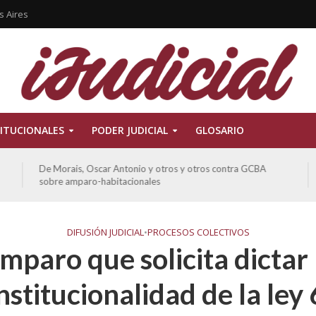
s Aires
ITUCIONALES
PODER JUDICIAL
GLOSARIO
Ferreyra Pardo, Claudia Eva Edith y otros contra GCBA y
otros sobre amparo-ambiental
DIFUSIÓN JUDICIAL
•
PROCESOS COLECTIVOS
mparo que solicita dictar 
nstitucionalidad de la ley