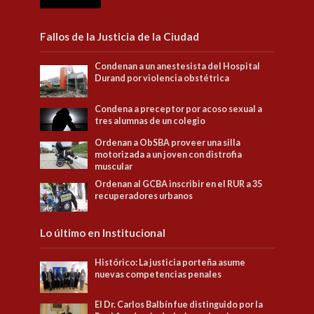
Fallos de la Justicia de la Ciudad
Condenan a un anestesista del Hospital
Durand por violencia obstétrica
Condena a preceptor por acoso sexual a
tres alumnas de un colegio
Ordenan a ObSBA proveer una silla
motorizada a un joven con distrofia
muscular
Ordenan al GCBA inscribir en el RUR a 35
recuperadores urbanos
Lo último en Institucional
Histórico: La justicia porteña asume
nuevas competencias penales
El Dr. Carlos Balbín fue distinguido por la