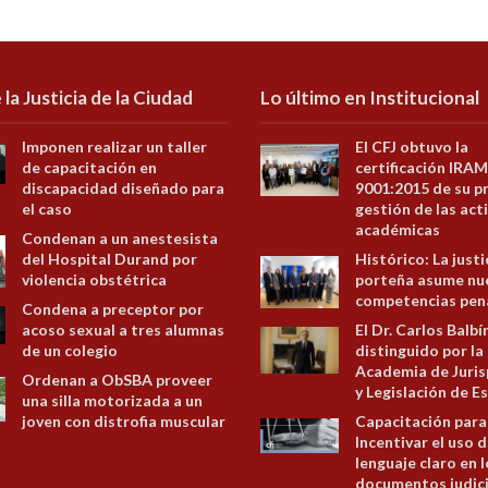
 la Justicia de la Ciudad
Lo último en Institucional
Imponen realizar un taller
El CFJ obtuvo la
de capacitación en
certificación IRAM
discapacidad diseñado para
9001:2015 de su p
el caso
gestión de las act
académicas
Condenan a un anestesista
del Hospital Durand por
Histórico: La justi
violencia obstétrica
porteña asume nu
competencias pen
Condena a preceptor por
acoso sexual a tres alumnas
El Dr. Carlos Balbí
de un colegio
distinguido por la
Academia de Juris
Ordenan a ObSBA proveer
y Legislación de E
una silla motorizada a un
joven con distrofia muscular
Capacitación para
Incentivar el uso d
lenguaje claro en 
documentos judici