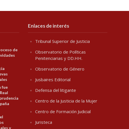
Enlaces de interés
Tribunal Superior de Justicia
roceso de
Observatorio de Políticas
ividades
Penitenciarias y DD.HH.
cia
Observatorio de Género
evas
Jusbaires Editorial
ales
n fue
Defensa del litigante
 Real
prudencia
Centro de la Justicia de la Mujer
spaña
Centro de Formación Judicial
el
Juristeca
los
ales y