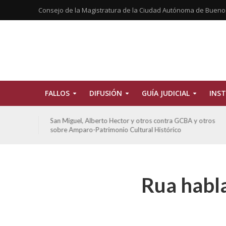
Consejo de la Magistratura de la Ciudad Autónoma de Bueno
FALLOS
DIFUSIÓN
GUÍA JUDICIAL
INST
tros
San Miguel, Alberto Hector y otros contra GCBA y otros
sobre Amparo-Patrimonio Cultural Histórico
Rua habla