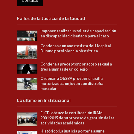
Contacto
Fallos de la Justicia de la Ciudad
Imponen realizar un taller de capacitación
en discapacidad diseñado para el caso
Condenan a un anestesista del Hospital
Durand por violencia obstétrica
Condena a preceptor por acoso sexual a
tres alumnas de un colegio
Ordenan a ObSBA proveer una silla
motorizada a un joven con distrofia
muscular
Lo último en Institucional
El CFJ obtuvo la certificación IRAM
9001:2015 de su proceso de gestión de las
actividades académicas
Histórico: La justicia porteña asume