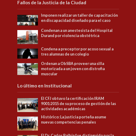
Fallos de la Justicia de la Ciudad
Imponen realizar un taller de capacitación
en discapacidad diseñado para el caso
Condenan a un anestesista del Hospital
Durand por violencia obstétrica
Condena a preceptor por acoso sexual a
tres alumnas de un colegio
Ordenan a ObSBA proveer una silla
motorizada a un joven con distrofia
muscular
Lo último en Institucional
El CFJ obtuvo la certificación IRAM
9001:2015 de su proceso de gestión de las
actividades académicas
Histórico: La justicia porteña asume
nuevas competencias penales
El Dr. Carlos Balbín fue distinguido por la