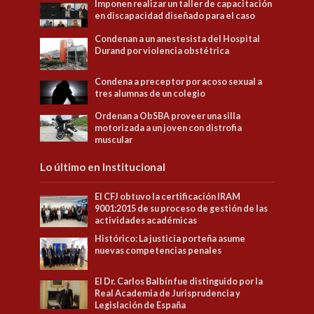
Imponen realizar un taller de capacitación
en discapacidad diseñado para el caso
Condenan a un anestesista del Hospital
Durand por violencia obstétrica
Condena a preceptor por acoso sexual a
tres alumnas de un colegio
Ordenan a ObSBA proveer una silla
motorizada a un joven con distrofia
muscular
Lo último en Institucional
El CFJ obtuvo la certificación IRAM
9001:2015 de su proceso de gestión de las
actividades académicas
Histórico: La justicia porteña asume
nuevas competencias penales
El Dr. Carlos Balbín fue distinguido por la
Real Academia de Jurisprudencia y
Legislación de España