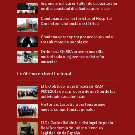
Imponen realizar un taller de capacitación
en discapacidad diseñado para el caso
Condenan a un anestesista del Hospital
Durand por violencia obstétrica
Condena a preceptor por acoso sexual a
tres alumnas de un colegio
Ordenan a ObSBA proveer una silla
motorizada a un joven con distrofia
muscular
Lo último en Institucional
El CFJ obtuvo la certificación IRAM
9001:2015 de su proceso de gestión de las
actividades académicas
Histórico: La justicia porteña asume
nuevas competencias penales
El Dr. Carlos Balbín fue distinguido por la
Real Academia de Jurisprudencia y
Legislación de España