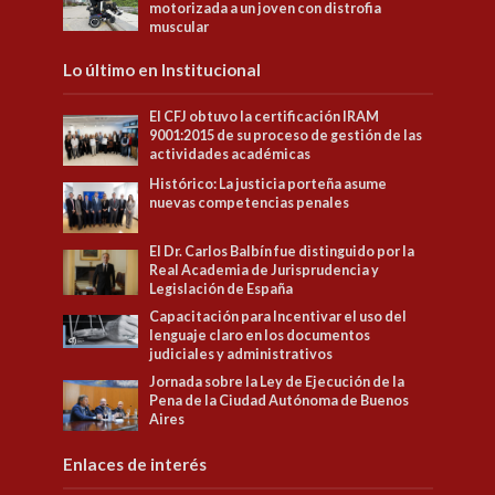
motorizada a un joven con distrofia
muscular
Lo último en Institucional
El CFJ obtuvo la certificación IRAM
9001:2015 de su proceso de gestión de las
actividades académicas
Histórico: La justicia porteña asume
nuevas competencias penales
El Dr. Carlos Balbín fue distinguido por la
Real Academia de Jurisprudencia y
Legislación de España
Capacitación para Incentivar el uso del
lenguaje claro en los documentos
judiciales y administrativos
Jornada sobre la Ley de Ejecución de la
Pena de la Ciudad Autónoma de Buenos
Aires
Enlaces de interés