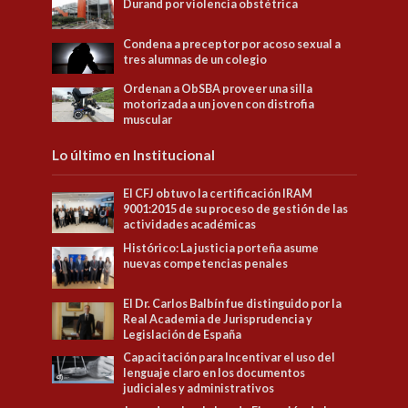
Durand por violencia obstétrica
Condena a preceptor por acoso sexual a
tres alumnas de un colegio
Ordenan a ObSBA proveer una silla
motorizada a un joven con distrofia
muscular
Lo último en Institucional
El CFJ obtuvo la certificación IRAM
9001:2015 de su proceso de gestión de las
actividades académicas
Histórico: La justicia porteña asume
nuevas competencias penales
El Dr. Carlos Balbín fue distinguido por la
Real Academia de Jurisprudencia y
Legislación de España
Capacitación para Incentivar el uso del
lenguaje claro en los documentos
judiciales y administrativos