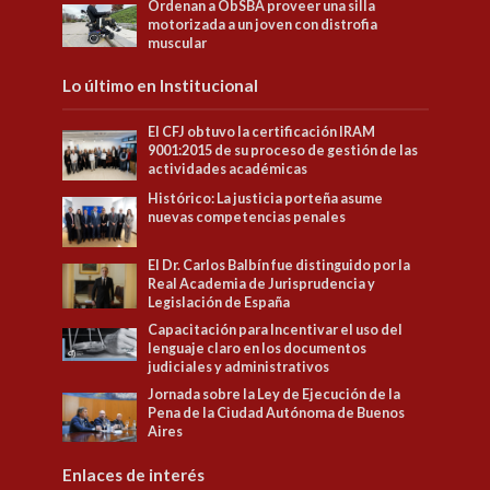
Ordenan a ObSBA proveer una silla
motorizada a un joven con distrofia
muscular
Lo último en Institucional
El CFJ obtuvo la certificación IRAM
9001:2015 de su proceso de gestión de las
actividades académicas
Histórico: La justicia porteña asume
nuevas competencias penales
El Dr. Carlos Balbín fue distinguido por la
Real Academia de Jurisprudencia y
Legislación de España
Capacitación para Incentivar el uso del
lenguaje claro en los documentos
judiciales y administrativos
Jornada sobre la Ley de Ejecución de la
Pena de la Ciudad Autónoma de Buenos
Aires
Enlaces de interés