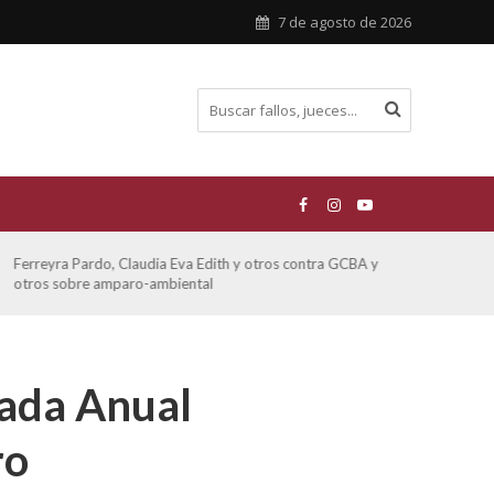
7 de agosto de 2026
Ferreyra Pardo, Claudia Eva Edith y otros contra GCBA y
ATE 
otros sobre amparo-ambiental
nada Anual
ro