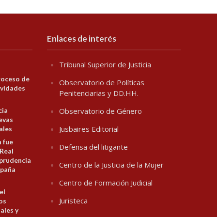
Enlaces de interés
Tribunal Superior de Justicia
roceso de
Observatorio de Políticas
ividades
Penitenciarias y DD.HH.
cia
Observatorio de Género
evas
Jusbaires Editorial
ales
n fue
Defensa del litigante
 Real
prudencia
Centro de la Justicia de la Mujer
spaña
Centro de Formación Judicial
el
Juristeca
los
ales y