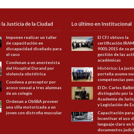
 la Justicia de la Ciudad
Lo último en Institucional
Imponen realizar un taller
El CFJ obtuvo la
de capacitación en
certificación IRAM
discapacidad diseñado para
9001:2015 de su p
el caso
gestión de las act
académicas
Condenan a un anestesista
del Hospital Durand por
Histórico: La justi
violencia obstétrica
porteña asume nu
competencias pen
Condena a preceptor por
acoso sexual a tres alumnas
El Dr. Carlos Balbí
de un colegio
distinguido por la
Academia de Juris
Ordenan a ObSBA proveer
y Legislación de E
una silla motorizada a un
joven con distrofia muscular
Capacitación para
Incentivar el uso d
lenguaje claro en 
documentos judici