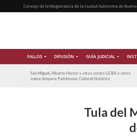
Consejo de la Magistratura de la Ciudad Autónoma de Bueno
FALLOS
DIFUSIÓN
GUÍA JUDICIAL
INST
tros
San Miguel, Alberto Hector y otros contra GCBA y otros
sobre Amparo-Patrimonio Cultural Histórico
Tula del 
d