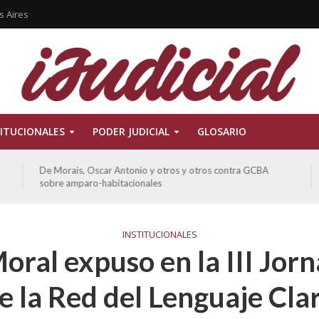
s Aires
ITUCIONALES
PODER JUDICIAL
GLOSARIO
De Morais, Oscar Antonio y otros y otros contra GCBA
sobre amparo-habitacionales
INSTITUCIONALES
Moral expuso en la III Jor
e la Red del Lenguaje Cla