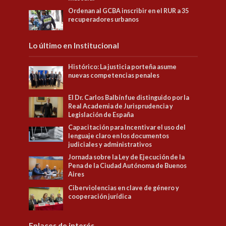
Ordenan al GCBA inscribir en el RUR a 35
recuperadores urbanos
Lo último en Institucional
Histórico: La justicia porteña asume
nuevas competencias penales
El Dr. Carlos Balbín fue distinguido por la
Real Academia de Jurisprudencia y
Legislación de España
Capacitación para Incentivar el uso del
lenguaje claro en los documentos
judiciales y administrativos
Jornada sobre la Ley de Ejecución de la
Pena de la Ciudad Autónoma de Buenos
Aires
Ciberviolencias en clave de género y
cooperación jurídica
Enlaces de interés