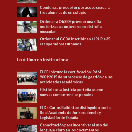
Condena a preceptor por acoso sexual a
tres alumnas de un colegio
Ordenan a ObSBA proveer una silla
motorizada a un joven con distrofia
muscular
Ordenan al GCBA inscribir en el RUR a 35
recuperadores urbanos
Lo último en Institucional
El CFJ obtuvo la certificación IRAM
9001:2015 de su proceso de gestión de las
actividades académicas
Histórico: La justicia porteña asume
nuevas competencias penales
El Dr. Carlos Balbín fue distinguido por la
Real Academia de Jurisprudencia y
Legislación de España
Capacitación para Incentivar el uso del
lenguaje claro en los documentos