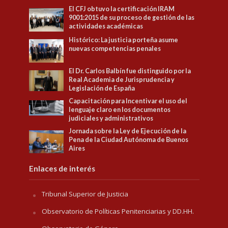
El CFJ obtuvo la certificación IRAM
9001:2015 de su proceso de gestión de las
actividades académicas
Histórico: La justicia porteña asume
nuevas competencias penales
El Dr. Carlos Balbín fue distinguido por la
Real Academia de Jurisprudencia y
Legislación de España
Capacitación para Incentivar el uso del
lenguaje claro en los documentos
judiciales y administrativos
Jornada sobre la Ley de Ejecución de la
Pena de la Ciudad Autónoma de Buenos
Aires
Enlaces de interés
Tribunal Superior de Justicia
Observatorio de Políticas Penitenciarias y DD.HH.