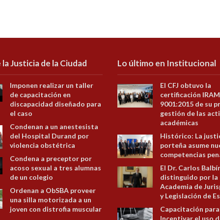
 la Justicia de la Ciudad
Lo último en Institucional
Imponen realizar un taller
El CFJ obtuvo la
de capacitación en
certificación IRAM
discapacidad diseñado para
9001:2015 de su p
el caso
gestión de las act
académicas
Condenan a un anestesista
del Hospital Durand por
Histórico: La justi
violencia obstétrica
porteña asume nu
competencias pen
Condena a preceptor por
acoso sexual a tres alumnas
El Dr. Carlos Balbí
de un colegio
distinguido por la
Academia de Juris
Ordenan a ObSBA proveer
y Legislación de E
una silla motorizada a un
joven con distrofia muscular
Capacitación para
Incentivar el uso d