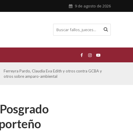
9 de agosto de 2026
 Pardo, Claudia Eva Edith y otros contra GCBA y
ATE contra GCB
obre amparo-ambiental
 Posgrado
 porteño