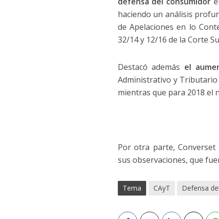
defensa del consumidor
en
haciendo un análisis profu
de Apelaciones en lo Conte
32/14 y 12/16 de la Corte Su
Destacó además
el aumen
Administrativo y Tributario
mientras que para 2018 el n
Por otra parte, Converset
sus observaciones, que fuer
Tema
CAyT
Defensa de