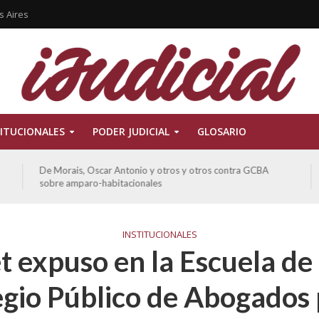
s Aires
ITUCIONALES
PODER JUDICIAL
GLOSARIO
De Morais, Oscar Antonio y otros y otros contra GCBA
Ferreyra
sobre amparo-habitacionales
otros s
INSTITUCIONALES
t expuso en la Escuela de
egio Público de Abogados