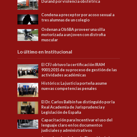
Durand por violencia obstétrica
Condena a preceptor por acoso sexual a
tres alumnas de un colegio
Ordenan a ObSBA proveer una silla
motorizada a un joven con distrofia
muscular
Lo último en Institucional
El CFJ obtuvo la certificación IRAM
9001:2015 de su proceso de gestión de las
actividades académicas
Histórico: La justicia porteña asume
nuevas competencias penales
El Dr. Carlos Balbín fue distinguido por la
Real Academia de Jurisprudencia y
Legislación de España
Capacitación para Incentivar el uso del
lenguaje claro en los documentos
judiciales y administrativos