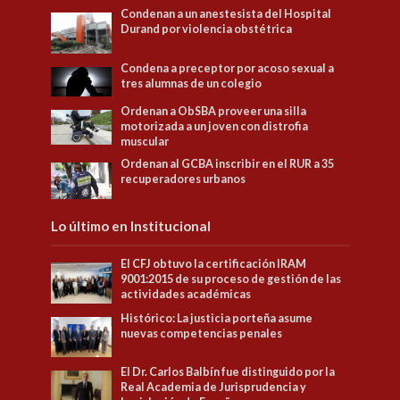
Condenan a un anestesista del Hospital
Durand por violencia obstétrica
Condena a preceptor por acoso sexual a
tres alumnas de un colegio
Ordenan a ObSBA proveer una silla
motorizada a un joven con distrofia
muscular
Ordenan al GCBA inscribir en el RUR a 35
recuperadores urbanos
Lo último en Institucional
El CFJ obtuvo la certificación IRAM
9001:2015 de su proceso de gestión de las
actividades académicas
Histórico: La justicia porteña asume
nuevas competencias penales
El Dr. Carlos Balbín fue distinguido por la
Real Academia de Jurisprudencia y