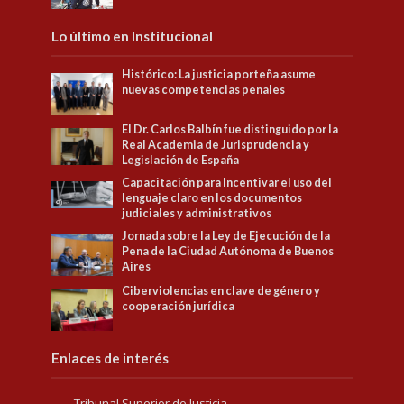
Lo último en Institucional
Histórico: La justicia porteña asume
nuevas competencias penales
El Dr. Carlos Balbín fue distinguido por la
Real Academia de Jurisprudencia y
Legislación de España
Capacitación para Incentivar el uso del
lenguaje claro en los documentos
judiciales y administrativos
Jornada sobre la Ley de Ejecución de la
Pena de la Ciudad Autónoma de Buenos
Aires
Ciberviolencias en clave de género y
cooperación jurídica
Enlaces de interés
Tribunal Superior de Justicia