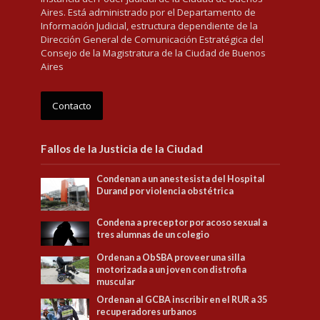
Aires. Está administrado por el Departamento de
Información Judicial, estructura dependiente de la
Dirección General de Comunicación Estratégica del
Consejo de la Magistratura de la Ciudad de Buenos
Aires
Contacto
Fallos de la Justicia de la Ciudad
Condenan a un anestesista del Hospital
Durand por violencia obstétrica
Condena a preceptor por acoso sexual a
tres alumnas de un colegio
Ordenan a ObSBA proveer una silla
motorizada a un joven con distrofia
muscular
Ordenan al GCBA inscribir en el RUR a 35
recuperadores urbanos