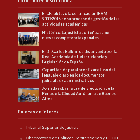
Lo último en Institucional
El CFJ obtuvo la certificación IRAM
9001:2015 de su proceso de gestión de las
actividades académicas
Histórico: La justicia porteña asume
nuevas competencias penales
El Dr. Carlos Balbín fue distinguido por la
Real Academia de Jurisprudencia y
Legislación de España
Capacitación para Incentivar el uso del
lenguaje claro en los documentos
judiciales y administrativos
Jornada sobre la Ley de Ejecución de la
Pena de la Ciudad Autónoma de Buenos
Aires
Enlaces de interés
Tribunal Superior de Justicia
Observatorio de Políticas Penitenciarias y DD.HH.