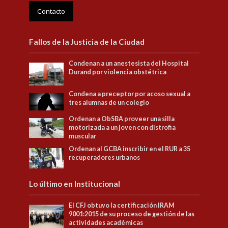
Contacto
Fallos de la Justicia de la Ciudad
Condenan a un anestesista del Hospital
Durand por violencia obstétrica
Condena a preceptor por acoso sexual a
tres alumnas de un colegio
Ordenan a ObSBA proveer una silla
motorizada a un joven con distrofia
muscular
Ordenan al GCBA inscribir en el RUR a 35
recuperadores urbanos
Lo último en Institucional
El CFJ obtuvo la certificación IRAM
9001:2015 de su proceso de gestión de las
actividades académicas