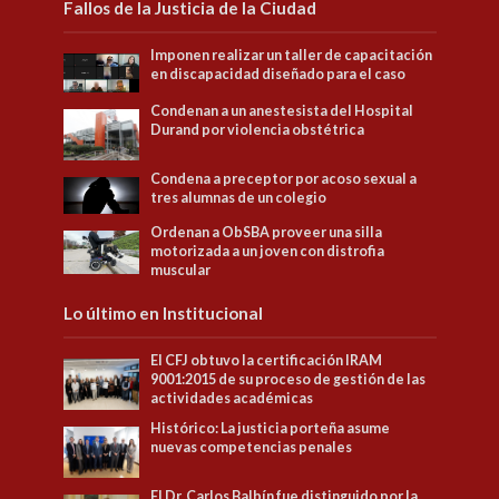
Fallos de la Justicia de la Ciudad
Imponen realizar un taller de capacitación
en discapacidad diseñado para el caso
Condenan a un anestesista del Hospital
Durand por violencia obstétrica
Condena a preceptor por acoso sexual a
tres alumnas de un colegio
Ordenan a ObSBA proveer una silla
motorizada a un joven con distrofia
muscular
Lo último en Institucional
El CFJ obtuvo la certificación IRAM
9001:2015 de su proceso de gestión de las
actividades académicas
Histórico: La justicia porteña asume
nuevas competencias penales
El Dr. Carlos Balbín fue distinguido por la