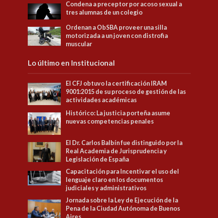
Condena a preceptor por acoso sexual a
tres alumnas de un colegio
Ordenan a ObSBA proveer una silla
motorizada a un joven con distrofia
muscular
Lo último en Institucional
El CFJ obtuvo la certificación IRAM
9001:2015 de su proceso de gestión de las
actividades académicas
Histórico: La justicia porteña asume
nuevas competencias penales
El Dr. Carlos Balbín fue distinguido por la
Real Academia de Jurisprudencia y
Legislación de España
Capacitación para Incentivar el uso del
lenguaje claro en los documentos
judiciales y administrativos
Jornada sobre la Ley de Ejecución de la
Pena de la Ciudad Autónoma de Buenos
Aires