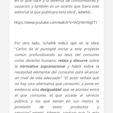
en lo que hace a la defensa de consumidores y
usuarios; y también es un acierto que fuera esta
editorial la que publicara esta obra
”, advirtió.
https://www.youtube.com/watch?v=WQr9nY0qETI
Por otro lado, Schafrik indicó que en la obra
“
Carlos da el puntapié inicial a este proyecto
común profundizando su tesis del consumo
como derecho humano;
relata y discurre
sobre
la
normativa
supranacional
y habla sobre la
necesidad elemental del consumo para alcanzar
un nivel de vida adecuado”
. “
El autor señala que
n
o hay otra alternativa que consumir, y pone en
evidencia esta
desigualdad
que se plantea entre
el que consume, el que accede al servicio
público, y los que tienen en sus manos la
provisión de estos productos y
servicios”,
agregó
.
Además, sostuvo que
“a esta