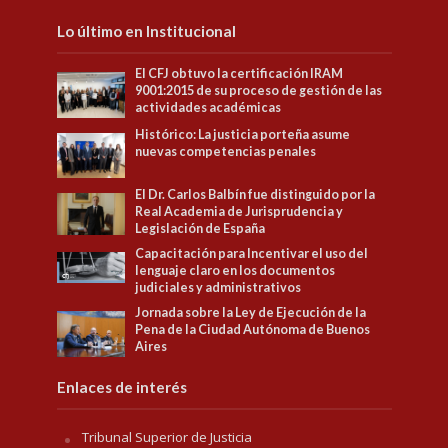
Lo último en Institucional
El CFJ obtuvo la certificación IRAM
9001:2015 de su proceso de gestión de las
actividades académicas
Histórico: La justicia porteña asume
nuevas competencias penales
El Dr. Carlos Balbín fue distinguido por la
Real Academia de Jurisprudencia y
Legislación de España
Capacitación para Incentivar el uso del
lenguaje claro en los documentos
judiciales y administrativos
Jornada sobre la Ley de Ejecución de la
Pena de la Ciudad Autónoma de Buenos
Aires
Enlaces de interés
Tribunal Superior de Justicia