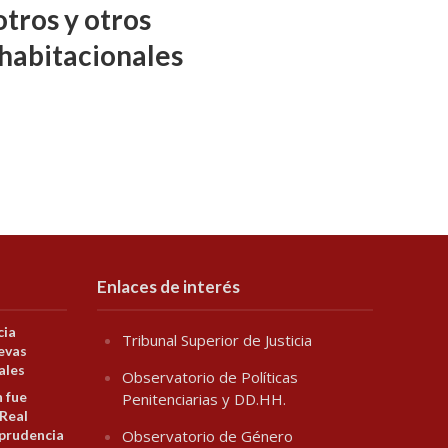
tros y otros
habitacionales
Enlaces de interés
cia
Tribunal Superior de Justicia
evas
ales
Observatorio de Políticas
n fue
Penitenciarias y DD.HH.
 Real
prudencia
Observatorio de Género