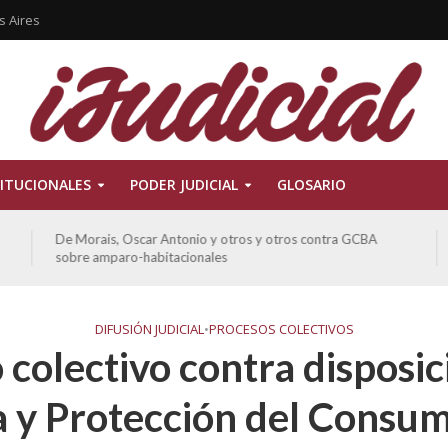
s Aires
ITUCIONALES
PODER JUDICIAL
GLOSARIO
Ferreyra Pardo, Claudia Eva Edith y otros contra GCBA y
otros sobre amparo-ambiental
DIFUSIÓN JUDICIAL
•
PROCESOS COLECTIVOS
colectivo contra disposic
 y Protección del Consum