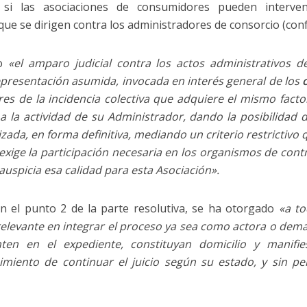
 si las asociaciones de consumidores pueden interve
que se dirigen contra los administradores de consorcio (con
o
«el amparo judicial contra los actos administrativos d
representación asumida, invocada en interés general de los
ores de la incidencia colectiva que adquiere el mismo fac
s a la actividad de su Administrador, dando la posibilidad 
ada, en forma definitiva, mediando un criterio restrictivo q
xige la participación necesaria en los organismos de contr
uspicia esa calidad para esta Asociación».
 el punto 2 de la parte resolutiva, se ha otorgado
«a t
 relevante en integrar el proceso ya sea como actora o de
en en el expediente, constituyan domicilio y manifi
imiento de continuar el juicio según su estado, y sin per