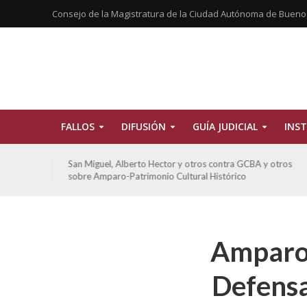
Consejo de la Magistratura de la Ciudad Autónoma de Bueno
FALLOS
DIFUSIÓN
GUÍA JUDICIAL
INST
tros
De Morais, Oscar Antonio y otros y otros contra GCBA
sobre amparo-habitacionales
Amparo 
Defensa