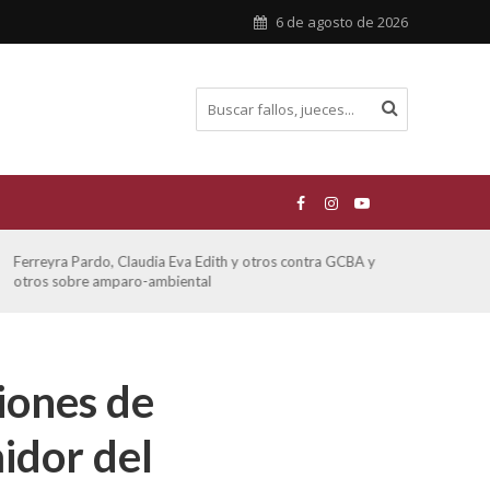
6 de agosto de 2026
ATE contra GCBA sobre amparo – empleo publico otros
San M
sobre
iones de
idor del