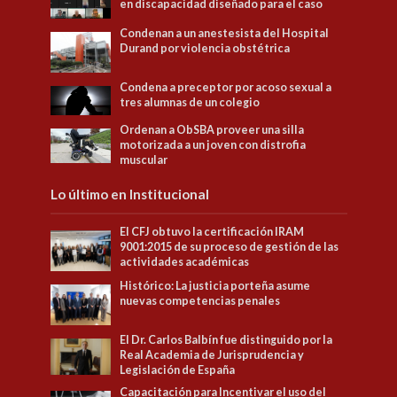
en discapacidad diseñado para el caso
Condenan a un anestesista del Hospital
Durand por violencia obstétrica
Condena a preceptor por acoso sexual a
tres alumnas de un colegio
Ordenan a ObSBA proveer una silla
motorizada a un joven con distrofia
muscular
Lo último en Institucional
El CFJ obtuvo la certificación IRAM
9001:2015 de su proceso de gestión de las
actividades académicas
Histórico: La justicia porteña asume
nuevas competencias penales
El Dr. Carlos Balbín fue distinguido por la
Real Academia de Jurisprudencia y
Legislación de España
Capacitación para Incentivar el uso del