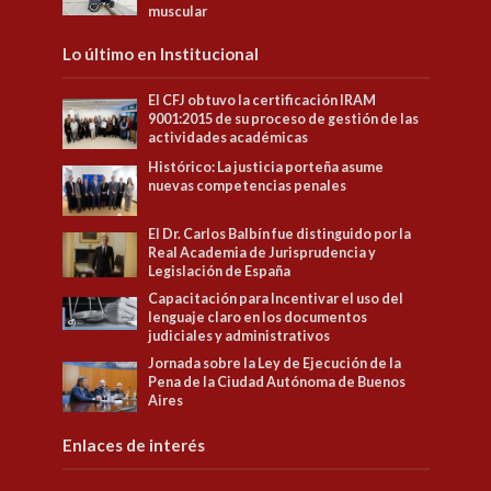
muscular
Lo último en Institucional
El CFJ obtuvo la certificación IRAM
9001:2015 de su proceso de gestión de las
actividades académicas
Histórico: La justicia porteña asume
nuevas competencias penales
El Dr. Carlos Balbín fue distinguido por la
Real Academia de Jurisprudencia y
Legislación de España
Capacitación para Incentivar el uso del
lenguaje claro en los documentos
judiciales y administrativos
Jornada sobre la Ley de Ejecución de la
Pena de la Ciudad Autónoma de Buenos
Aires
Enlaces de interés