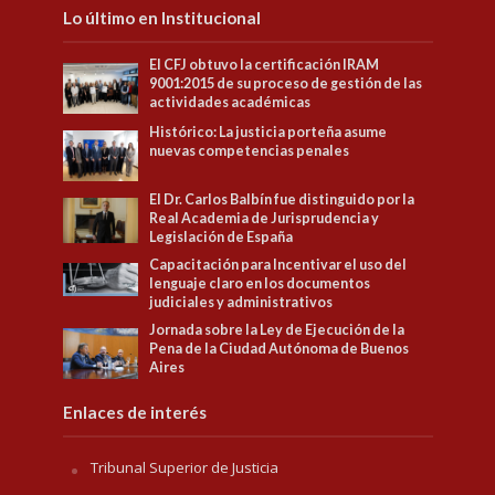
Lo último en Institucional
El CFJ obtuvo la certificación IRAM
9001:2015 de su proceso de gestión de las
actividades académicas
Histórico: La justicia porteña asume
nuevas competencias penales
El Dr. Carlos Balbín fue distinguido por la
Real Academia de Jurisprudencia y
Legislación de España
Capacitación para Incentivar el uso del
lenguaje claro en los documentos
judiciales y administrativos
Jornada sobre la Ley de Ejecución de la
Pena de la Ciudad Autónoma de Buenos
Aires
Enlaces de interés
Tribunal Superior de Justicia