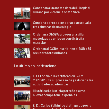
Condenan a un anestesista del Hospital
Durand por violencia obstétrica
Condena a preceptor por acoso sexual a
tres alumnas de un colegio
Ordenan a ObSBA proveer una silla
motorizada a un joven con distrofia
muscular
Ordenan al GCBA inscribir en el RUR a 35
recuperadores urbanos
Lo último en Institucional
El CFJ obtuvo la certificación IRAM
9001:2015 de su proceso de gestión de las
actividades académicas
Histórico: La justicia porteña asume
nuevas competencias penales
El Dr. Carlos Balbín fue distinguido por la