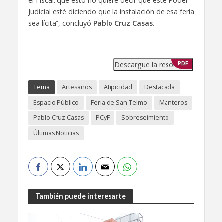
el Fiscal: que esto no quiere decir que este Poder
Judicial esté diciendo que la instalación de esa feria
sea lícita”, concluyó
Pablo Cruz Casas
.-
Descargue la resolución
PDF
Tema
Artesanos
Atipicidad
Destacada
Espacio Público
Feria de San Telmo
Manteros
Pablo Cruz Casas
PCyF
Sobreseimiento
Últimas Noticias
También puede interesarte