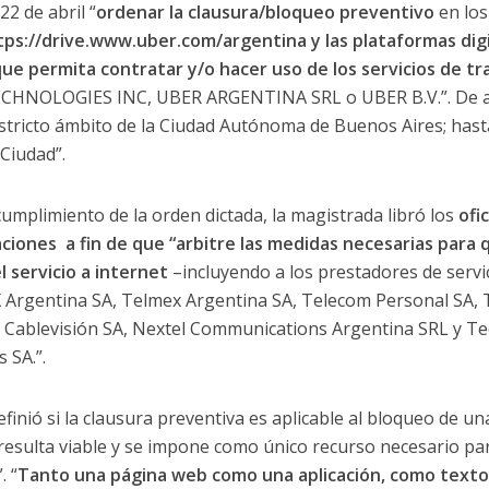
22 de abril “
ordenar la clausura/bloqueo preventivo
en los
ps://drive.www.uber.com/argentina y las plataformas digi
ue permita contratar y/o hacer uso de los servicios de t
CHNOLOGIES INC, UBER ARGENTINA SRL o UBER B.V.”. De acu
estricto ámbito de la Ciudad Autónoma de Buenos Aires; hast
 Ciudad”.
l cumplimiento de la orden dictada, la magistrada libró los
ofi
iones a fin de que “arbitre las medidas necesarias para 
 servicio a internet
–incluyendo a los prestadores de servic
Argentina SA, Telmex Argentina SA, Telecom Personal SA, T
, Cablevisión SA, Nextel Communications Argentina SRL y T
 SA.”.
definió si la clausura preventiva es aplicable al bloqueo de 
 “resulta viable y se impone como único recurso necesario par
. “
Tanto una página web como una aplicación, como texto 