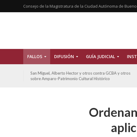
Consejo de la Magistratura de la Ciudad Autónoma de Bueno
FALLOS
DIFUSIÓN
GUÍA JUDICIAL
INST
tros
San Miguel, Alberto Hector y otros contra GCBA y otros
sobre Amparo-Patrimonio Cultural Histórico
Ordenan 
apli