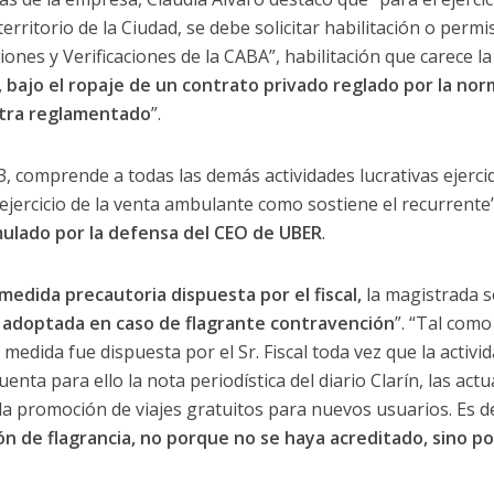
 territorio de la Ciudad, se debe solicitar habilitación o perm
ciones y Verificaciones de la CABA”, habilitación que carece la
bajo el ropaje de un contrato privado reglado por la norma
tra reglamentado
”.
3, comprende a todas las demás actividades lucrativas ejerci
 ejercicio de la venta ambulante como sostiene el recurrente”
ulado por la defensa del CEO de UBER
.
a medida precautoria dispuesta por el fiscal,
la magistrada s
 adoptada en caso de flagrante contravención
”. “Tal como
a medida fue dispuesta por el Sr. Fiscal toda vez que la activi
enta para ello la nota periodística del diario Clarín, las act
 la promoción de viajes gratuitos para nuevos usuarios. Es d
ón de flagrancia, no porque no se haya acreditado, sino 