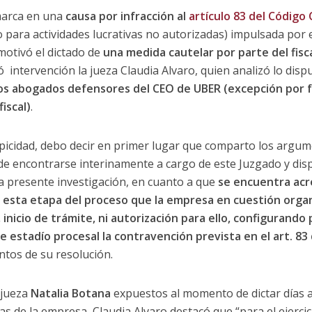
marca en una
causa por infracción al
artículo 83 del Código
 para actividades lucrativas no autorizadas) impulsada por el
motivó el dictado de
una medida cautelar por parte del fisc
mó intervención la jueza Claudia Alvaro, quien analizó lo dis
os abogados defensores del CEO de UBER (excepción por fa
iscal)
.
ipicidad, debo decir en primer lugar que comparto los argum
e encontrarse interinamente a cargo de este Juzgado y dis
a presente investigación, en cuanto a que
se encuentra acr
 esta etapa del proceso que la empresa en cuestión organ
, inicio de trámite, ni autorización para ello, configurando 
 estadío procesal la contravención prevista en el art. 83 
tos de su resolución.
 jueza
Natalia Botana
expuestos al momento de dictar días 
as de la empresa, Claudia Alvaro destacó que “para el ejercic