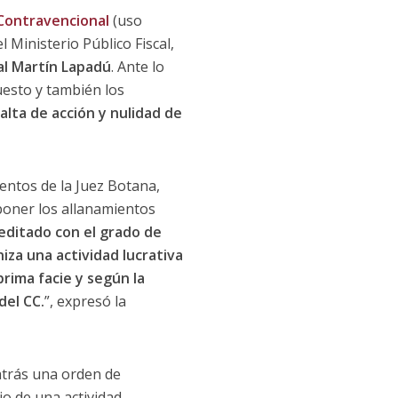
 Contravencional
(uso
 Ministerio Público Fiscal,
al Martín Lapadú
. Ante lo
puesto y también los
lta de acción y nulidad de
entos de la Juez Botana,
poner los allanamientos
editado con el grado de
iza una actividad lucrativa
prima facie y según la
del CC.
”, expresó la
atrás una orden de
io de una actividad