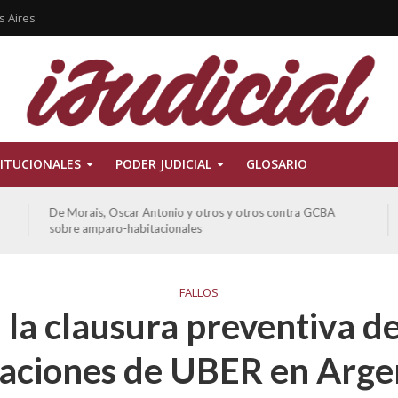
s Aires
ITUCIONALES
PODER JUDICIAL
GLOSARIO
De Morais, Oscar Antonio y otros y otros contra GCBA
sobre amparo-habitacionales
FALLOS
la clausura preventiva de
caciones de UBER en Arge