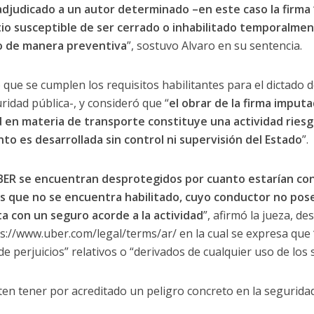
djudicado a un autor determinado –en este caso la firma ‘
tio susceptible de ser cerrado o inhabilitado temporalment
o de manera preventiva
”, sostuvo Alvaro en su sentencia.
que se cumplen los requisitos habilitantes para el dictado d
uridad pública-, y consideró que “
el obrar de la firma imput
 en materia de transporte constituye una actividad riesg
nto es desarrollada sin control ni supervisión del Estado
”.
UBER se encuentran desprotegidos por cuanto estarían co
s que no se encuentra habilitado, cuyo conductor no pose
a con un seguro acorde a la actividad
”, afirmó la jueza, de
ps://www.uber.com/legal/terms/ar/ en la cual se expresa qu
e perjuicios” relativos o “derivados de cualquier uso de los s
ten tener por acreditado un peligro concreto en la seguridad