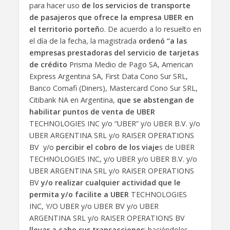
para hacer uso
de los servicios de transporte
de pasajeros que ofrece la empresa UBER en
el territorio porteñ
o. De acuerdo a lo resuelto en
el día de la fecha, la magistrada
ordenó “a las
empresas prestadoras del servicio de tarjetas
de crédito
Prisma Medio de Pago SA, American
Express Argentina SA, First Data Cono Sur SRL,
Banco Comafi (Diners), Mastercard Cono Sur SRL,
Citibank NA en Argentina,
que se abstengan de
habilitar puntos de venta de UBER
TECHNOLOGIES INC y/o “UBER” y/o UBER B.V. y/o
UBER ARGENTINA SRL y/o RAISER OPERATIONS
BV y/o
percibir el cobro de los viaje
s de UBER
TECHNOLOGIES INC, y/o UBER y/o UBER B.V. y/o
UBER ARGENTINA SRL y/o RAISER OPERATIONS
BV
y/o realizar cualquier actividad que le
permita y/o facilite a UBER
TECHNOLOGIES
INC, Y/O UBER y/o UBER BV y/o UBER
ARGENTINA SRL y/o RAISER OPERATIONS BV
llevar a cabo sus transacciones
; haciéndoles