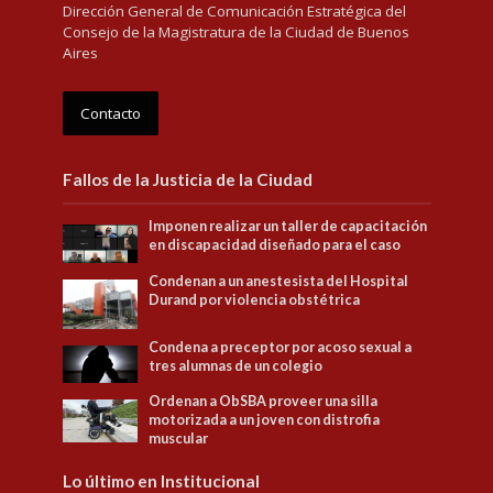
Dirección General de Comunicación Estratégica del
Consejo de la Magistratura de la Ciudad de Buenos
Aires
Contacto
Fallos de la Justicia de la Ciudad
Imponen realizar un taller de capacitación
en discapacidad diseñado para el caso
Condenan a un anestesista del Hospital
Durand por violencia obstétrica
Condena a preceptor por acoso sexual a
tres alumnas de un colegio
Ordenan a ObSBA proveer una silla
motorizada a un joven con distrofia
muscular
Lo último en Institucional