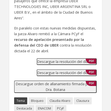
pasajeros que ofrece la empresa UBER
TECHNOLOGIES INC, UBER ARGENTINA SRL o
UBER B.V., en el ámbito de la Ciudad de Buenos
Aires”.
En paralelo con estas nuevas medidas dispuestas,
la jueza Alvaro remitió a la Cámara PCyF el
recurso de apelación presentado por la
defensa del CEO de UBER
contra la resolución
dictada el 22 de abril.
Descargue la resolución del día 28/4
PDF
Descargue la resolución del día 22/4
PDF
Descargue orden de allanamiento firmada por la
PDF
Dra. Botana
Tema
Bloqueo
Claudia Alvaro
Clausura
Destacada
ENACOM
PCyF