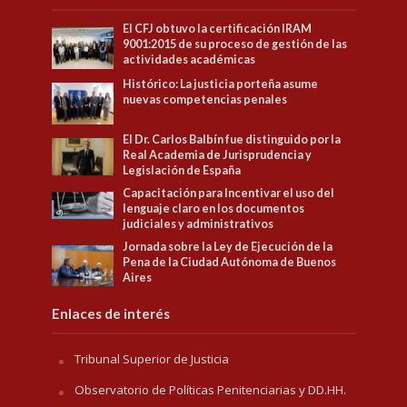
El CFJ obtuvo la certificación IRAM
9001:2015 de su proceso de gestión de las
actividades académicas
Histórico: La justicia porteña asume
nuevas competencias penales
El Dr. Carlos Balbín fue distinguido por la
Real Academia de Jurisprudencia y
Legislación de España
Capacitación para Incentivar el uso del
lenguaje claro en los documentos
judiciales y administrativos
Jornada sobre la Ley de Ejecución de la
Pena de la Ciudad Autónoma de Buenos
Aires
Enlaces de interés
Tribunal Superior de Justicia
Observatorio de Políticas Penitenciarias y DD.HH.