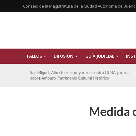
Consejo de la Magistratura de la Ciudad Autónoma de Bueno
FALLOS
DIFUSIÓN
GUÍA JUDICIAL
INST
tros
San Miguel, Alberto Hector y otros contra GCBA y otros
sobre Amparo-Patrimonio Cultural Histórico
Medida d