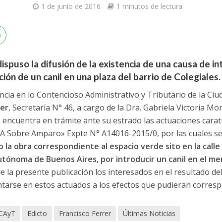
1 de junio de 2016
1 minutos de lectura
dispuso la difusión de la existencia de una causa de in
ión de un canil en una plaza del barrio de Colegiales.
ncia en lo Contencioso Administrativo y Tributario de la Ci
rer
, Secretaría N° 46, a cargo de la Dra. Gabriela Victoria Mo
 encuentra en trámite ante su estrado las actuaciones cara
BA Sobre Amparo» Expte N° A14016-2015/0, por las cuales s
to la obra correspondiente al espacio verde sito en la cal
utónoma de Buenos Aires, por introducir un canil en el m
e la presente publicación los interesados en el resultado del
ntarse en estos actuados a los efectos que pudieran corres
CAyT
Edicto
Francisco Ferrer
Últimas Noticias