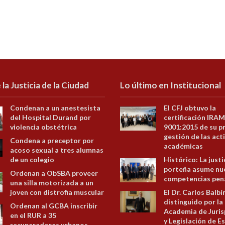
 la Justicia de la Ciudad
Lo último en Institucional
Condenan a un anestesista
El CFJ obtuvo la
del Hospital Durand por
certificación IRAM
violencia obstétrica
9001:2015 de su p
gestión de las act
Condena a preceptor por
académicas
acoso sexual a tres alumnas
de un colegio
Histórico: La justi
porteña asume nu
Ordenan a ObSBA proveer
competencias pen
una silla motorizada a un
joven con distrofia muscular
El Dr. Carlos Balbí
distinguido por la
Ordenan al GCBA inscribir
Academia de Juris
en el RUR a 35
y Legislación de E
recuperadores urbanos