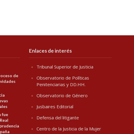
Enlaces de interés
Tribunal Superior de Justicia
roceso de
Observatorio de Políticas
ividades
Penitenciarias y DD.HH.
cia
Observatorio de Género
evas
Jusbaires Editorial
ales
n fue
Defensa del litigante
 Real
prudencia
Centro de la Justicia de la Mujer
spaña