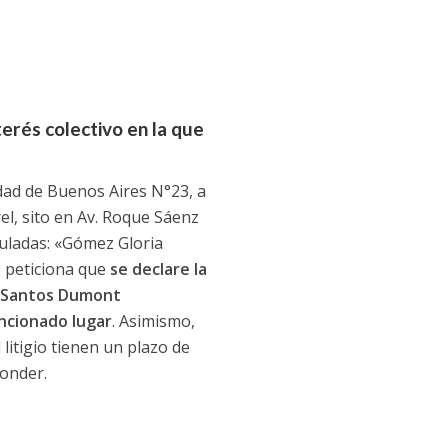
terés colectivo en la que
udad de Buenos Aires N°23, a
rel, sito en Av. Roque Sáenz
tuladas: «Gómez Gloria
e peticiona que
se declare la
le Santos Dumont
encionado lugar
. Asimismo,
 litigio tienen un plazo de
ponder.