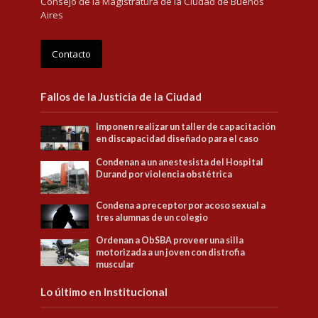
Consejo de la Magistratura de la Ciudad de Buenos
Aires
Contacto
Fallos de la Justicia de la Ciudad
Imponen realizar un taller de capacitación
en discapacidad diseñado para el caso
Condenan a un anestesista del Hospital
Durand por violencia obstétrica
Condena a preceptor por acoso sexual a
tres alumnas de un colegio
Ordenan a ObSBA proveer una silla
motorizada a un joven con distrofia
muscular
Lo último en Institucional