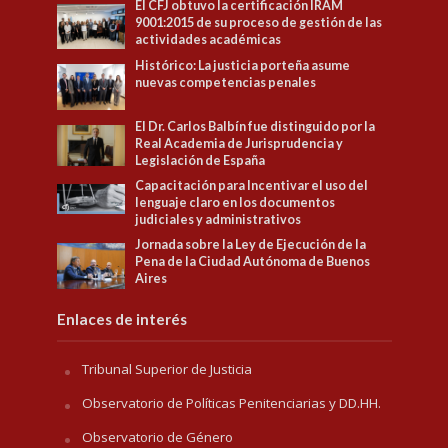
El CFJ obtuvo la certificación IRAM
9001:2015 de su proceso de gestión de las
actividades académicas
Histórico: La justicia porteña asume
nuevas competencias penales
El Dr. Carlos Balbín fue distinguido por la
Real Academia de Jurisprudencia y
Legislación de España
Capacitación para Incentivar el uso del
lenguaje claro en los documentos
judiciales y administrativos
Jornada sobre la Ley de Ejecución de la
Pena de la Ciudad Autónoma de Buenos
Aires
Enlaces de interés
Tribunal Superior de Justicia
Observatorio de Políticas Penitenciarias y DD.HH.
Observatorio de Género