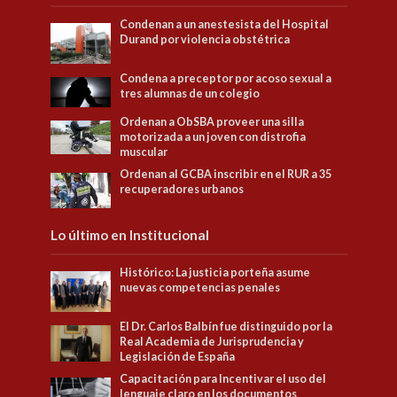
Condenan a un anestesista del Hospital
Durand por violencia obstétrica
Condena a preceptor por acoso sexual a
tres alumnas de un colegio
Ordenan a ObSBA proveer una silla
motorizada a un joven con distrofia
muscular
Ordenan al GCBA inscribir en el RUR a 35
recuperadores urbanos
Lo último en Institucional
Histórico: La justicia porteña asume
nuevas competencias penales
El Dr. Carlos Balbín fue distinguido por la
Real Academia de Jurisprudencia y
Legislación de España
Capacitación para Incentivar el uso del
lenguaje claro en los documentos