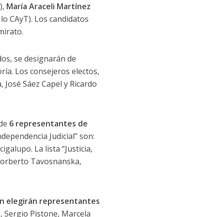
),
María Araceli Martínez
 lo CAyT). Los candidatos
mirato.
dos, se designarán de
ría. Los consejeros electos,
, José Sáez Capel y Ricardo
 de
6 representantes de
Independencia Judicial” son:
alupo. La lista “Justicia,
, Norberto Tavosnanska,
ién elegirán representantes
e, Sergio Pistone, Marcela