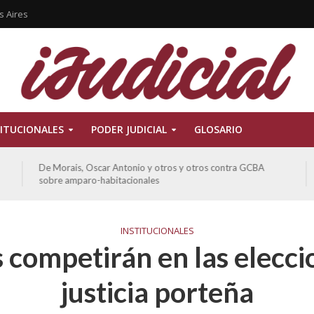
s Aires
ITUCIONALES
PODER JUDICIAL
GLOSARIO
De Morais, Oscar Antonio y otros y otros contra GCBA
sobre amparo-habitacionales
INSTITUCIONALES
s competirán en las elecci
justicia porteña