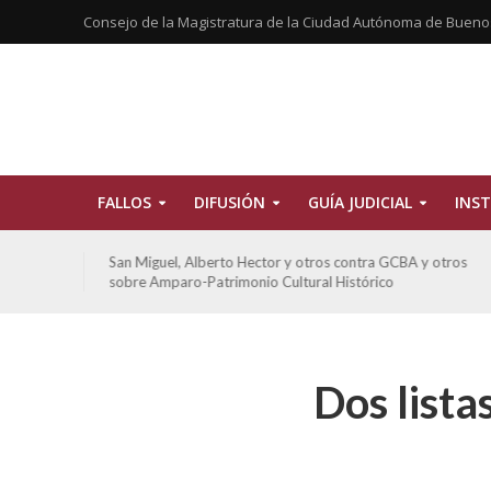
Consejo de la Magistratura de la Ciudad Autónoma de Bueno
FALLOS
DIFUSIÓN
GUÍA JUDICIAL
INST
tros
San Miguel, Alberto Hector y otros contra GCBA y otros
sobre Amparo-Patrimonio Cultural Histórico
Dos lista