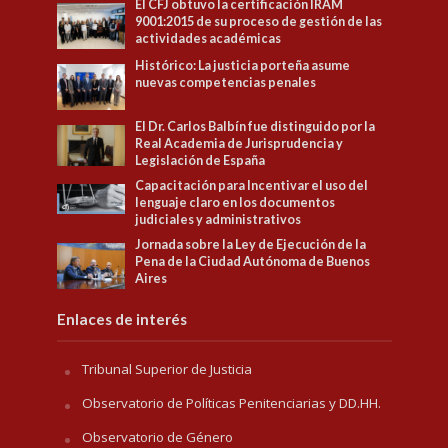
El CFJ obtuvo la certificación IRAM
9001:2015 de su proceso de gestión de las
actividades académicas
Histórico: La justicia porteña asume
nuevas competencias penales
El Dr. Carlos Balbín fue distinguido por la
Real Academia de Jurisprudencia y
Legislación de España
Capacitación para Incentivar el uso del
lenguaje claro en los documentos
judiciales y administrativos
Jornada sobre la Ley de Ejecución de la
Pena de la Ciudad Autónoma de Buenos
Aires
Enlaces de interés
Tribunal Superior de Justicia
Observatorio de Políticas Penitenciarias y DD.HH.
Observatorio de Género