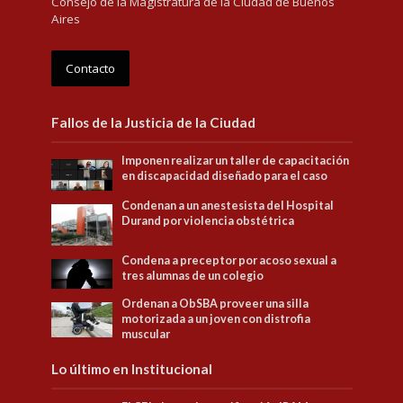
Consejo de la Magistratura de la Ciudad de Buenos
Aires
Contacto
Fallos de la Justicia de la Ciudad
Imponen realizar un taller de capacitación
en discapacidad diseñado para el caso
Condenan a un anestesista del Hospital
Durand por violencia obstétrica
Condena a preceptor por acoso sexual a
tres alumnas de un colegio
Ordenan a ObSBA proveer una silla
motorizada a un joven con distrofia
muscular
Lo último en Institucional