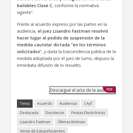
bailables Clase C
, conforme la normativa
vigente”.
Frente al acuerdo expreso por las partes en la
audiencia,
el juez Lisandro Fastman resolvió
hacer lugar al pedido de suspensión de la
medida cautelar dictada “en los términos
solicitados”
, y dada la trascendencia pública de la
medida adoptada por el juez de turno, dispuso la
inmediata difusión de lo resuelto.
Descargue el acta de la audiencia
PDF
Tema
Acuerdo
Audiencia
CAyT
Destacada
Discotecas
Fiestas Electrónicas
Lisandro Fastman
Últimas Noticias
Venta de Estupefacientes