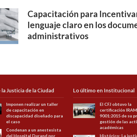
Capacitación para Incentivar
lenguaje claro en los docume
administrativos
 la Justicia de la Ciudad
Lo último en Institucional
Imponen realizar un taller
El CFJ obtuvo la
de capacitación en
certificación IRAM
discapacidad diseñado para
9001:2015 de su p
el caso
gestión de las act
académicas
Condenan a un anestesista
del Hospital Durand por
Histórico: La justi