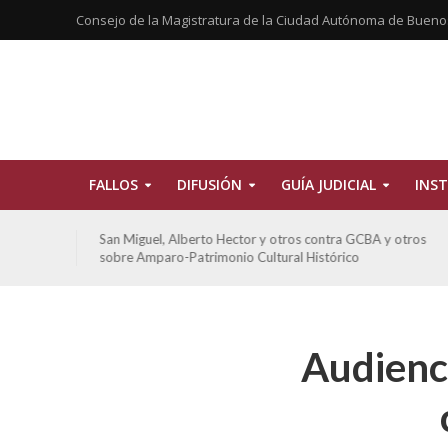
Consejo de la Magistratura de la Ciudad Autónoma de Bueno
FALLOS
DIFUSIÓN
GUÍA JUDICIAL
INST
tros
San Miguel, Alberto Hector y otros contra GCBA y otros
sobre Amparo-Patrimonio Cultural Histórico
Audienci