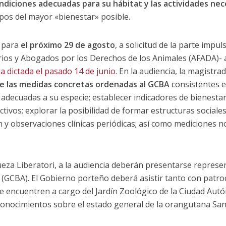
ondiciones adecuadas para su hábitat y las actividades ne
 pos del mayor «bienestar» posible.
a para
el próximo 29 de agosto
, a solicitud de la parte impu
rios y Abogados por los Derechos de los Animales (AFADA)- a
a dictada el pasado 14 de junio
. En la audiencia, la magistra
e las medidas concretas ordenadas al GCBA
consistentes e
decuadas a su especie; establecer indicadores de bienestar
tivos; explorar la posibilidad de formar estructuras sociales
ón y observaciones clínicas periódicas; así como mediciones n
ueza Liberatori, a la audiencia deberán presentarse represe
(GCBA). El Gobierno porteño deberá asistir tanto con patro
e encuentren a cargo del Jardín Zoológico de la Ciudad Aut
onocimientos sobre el estado general de la orangutana San