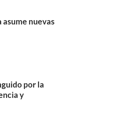
ña asume nuevas
nguido por la
encia y