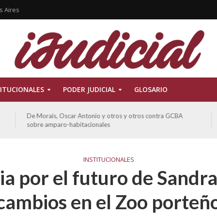
s Aires
ITUCIONALES
PODER JUDICIAL
GLOSARIO
De Morais, Oscar Antonio y otros y otros contra GCBA
sobre amparo-habitacionales
INSTITUCIONALES
a por el futuro de Sandra
cambios en el Zoo porteñ