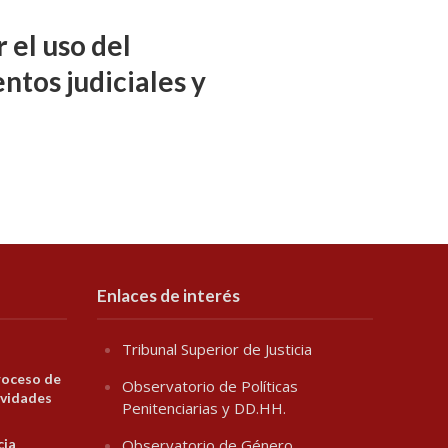
 el uso del
ntos judiciales y
Enlaces de interés
Tribunal Superior de Justicia
roceso de
Observatorio de Políticas
ividades
Penitenciarias y DD.HH.
cia
Observatorio de Género