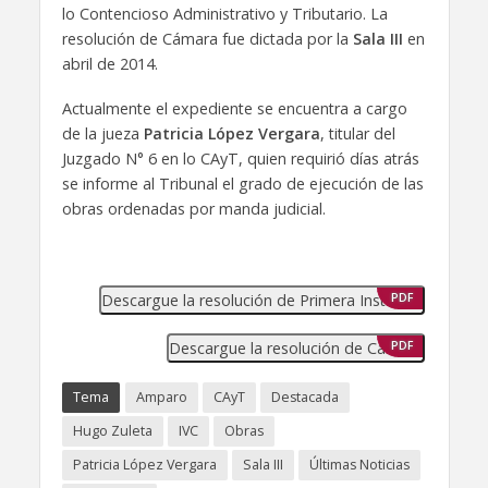
lo Contencioso Administrativo y Tributario. La
resolución de Cámara fue dictada por la
Sala III
en
abril de 2014.
Actualmente el expediente se encuentra a cargo
de la jueza
Patricia López Vergara
, titular del
Juzgado N° 6 en lo CAyT, quien requirió días atrás
se informe al Tribunal el grado de ejecución de las
obras ordenadas por manda judicial.
Descargue la resolución de Primera Instancia
PDF
Descargue la resolución de Cámara
PDF
Tema
Amparo
CAyT
Destacada
Hugo Zuleta
IVC
Obras
Patricia López Vergara
Sala III
Últimas Noticias