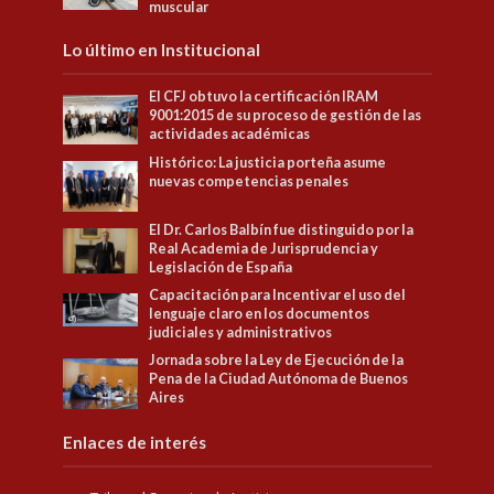
muscular
Lo último en Institucional
El CFJ obtuvo la certificación IRAM
9001:2015 de su proceso de gestión de las
actividades académicas
Histórico: La justicia porteña asume
nuevas competencias penales
El Dr. Carlos Balbín fue distinguido por la
Real Academia de Jurisprudencia y
Legislación de España
Capacitación para Incentivar el uso del
lenguaje claro en los documentos
judiciales y administrativos
Jornada sobre la Ley de Ejecución de la
Pena de la Ciudad Autónoma de Buenos
Aires
Enlaces de interés