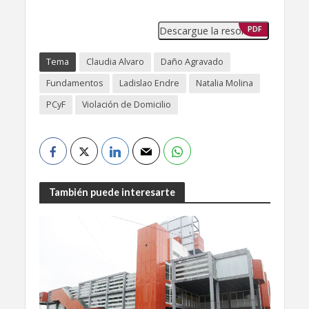
Descargue la resolución
PDF
Tema
Claudia Alvaro
Daño Agravado
Fundamentos
Ladislao Endre
Natalia Molina
PCyF
Violación de Domicilio
También puede interesarte