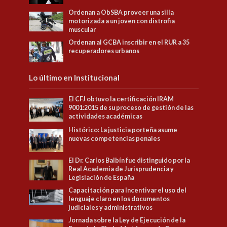
Ordenan a ObSBA proveer una silla
motorizada a un joven con distrofia
muscular
Ordenan al GCBA inscribir en el RUR a 35
recuperadores urbanos
Lo último en Institucional
El CFJ obtuvo la certificación IRAM
9001:2015 de su proceso de gestión de las
actividades académicas
Histórico: La justicia porteña asume
nuevas competencias penales
El Dr. Carlos Balbín fue distinguido por la
Real Academia de Jurisprudencia y
Legislación de España
Capacitación para Incentivar el uso del
lenguaje claro en los documentos
judiciales y administrativos
Jornada sobre la Ley de Ejecución de la