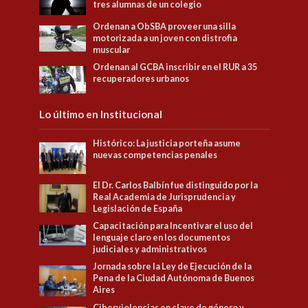
tres alumnas de un colegio
Ordenan a ObSBA proveer una silla
motorizada a un joven con distrofia
muscular
Ordenan al GCBA inscribir en el RUR a 35
recuperadores urbanos
Lo último en Institucional
Histórico: La justicia porteña asume
nuevas competencias penales
El Dr. Carlos Balbín fue distinguido por la
Real Academia de Jurisprudencia y
Legislación de España
Capacitación para Incentivar el uso del
lenguaje claro en los documentos
judiciales y administrativos
Jornada sobre la Ley de Ejecución de la
Pena de la Ciudad Autónoma de Buenos
Aires
Ciberviolencias en clave de género y