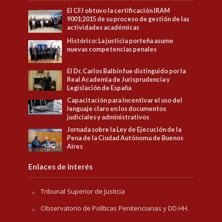
El CFJ obtuvo la certificación IRAM
9001:2015 de su proceso de gestión de las
actividades académicas
Histórico: La justicia porteña asume
nuevas competencias penales
El Dr. Carlos Balbín fue distinguido por la
Real Academia de Jurisprudencia y
Legislación de España
Capacitación para Incentivar el uso del
lenguaje claro en los documentos
judiciales y administrativos
Jornada sobre la Ley de Ejecución de la
Pena de la Ciudad Autónoma de Buenos
Aires
Enlaces de interés
Tribunal Superior de Justicia
Observatorio de Políticas Penitenciarias y DD.HH.