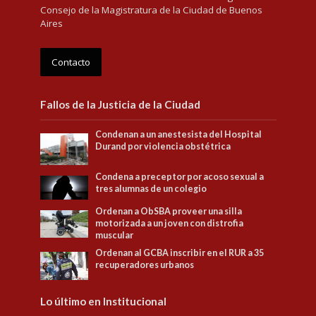
Consejo de la Magistratura de la Ciudad de Buenos
Aires
Contacto
Fallos de la Justicia de la Ciudad
Condenan a un anestesista del Hospital
Durand por violencia obstétrica
Condena a preceptor por acoso sexual a
tres alumnas de un colegio
Ordenan a ObSBA proveer una silla
motorizada a un joven con distrofia
muscular
Ordenan al GCBA inscribir en el RUR a 35
recuperadores urbanos
Lo último en Institucional