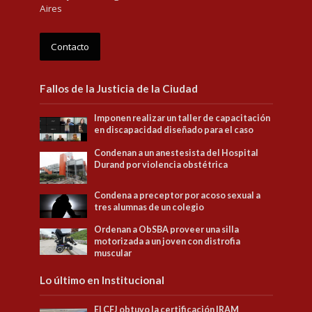
Aires
Contacto
Fallos de la Justicia de la Ciudad
Imponen realizar un taller de capacitación
en discapacidad diseñado para el caso
Condenan a un anestesista del Hospital
Durand por violencia obstétrica
Condena a preceptor por acoso sexual a
tres alumnas de un colegio
Ordenan a ObSBA proveer una silla
motorizada a un joven con distrofia
muscular
Lo último en Institucional
El CFJ obtuvo la certificación IRAM