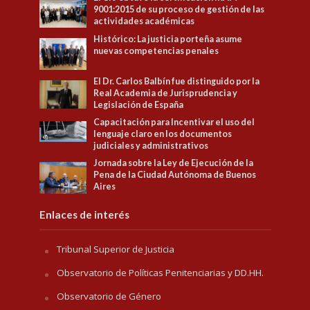
9001:2015 de su proceso de gestión de las
actividades académicas
Histórico: La justicia porteña asume
nuevas competencias penales
El Dr. Carlos Balbín fue distinguido por la
Real Academia de Jurisprudencia y
Legislación de España
Capacitación para Incentivar el uso del
lenguaje claro en los documentos
judiciales y administrativos
Jornada sobre la Ley de Ejecución de la
Pena de la Ciudad Autónoma de Buenos
Aires
Enlaces de interés
Tribunal Superior de Justicia
Observatorio de Políticas Penitenciarias y DD.HH.
Observatorio de Género