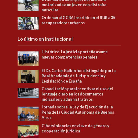
motorizada a un joven con distrofia
muscular
Ordenan al GCBA inscribir en el RUR a 35
recuperadores urbanos
Lo último en Institucional
Histórico: La justicia porteña asume
nuevas competencias penales
El Dr. Carlos Balbín fue distinguido por la
Real Academia de Jurisprudencia y
Legislación de España
Capacitación para Incentivar el uso del
lenguaje claro en los documentos
judiciales y administrativos
Jornada sobre la Ley de Ejecución de la
Pena de la Ciudad Autónoma de Buenos
Aires
Ciberviolencias en clave de género y
cooperación jurídica